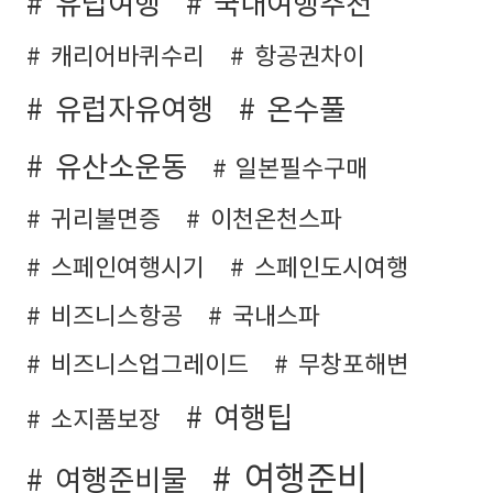
유럽여행
국내여행추천
캐리어바퀴수리
항공권차이
유럽자유여행
온수풀
유산소운동
일본필수구매
귀리불면증
이천온천스파
스페인여행시기
스페인도시여행
비즈니스항공
국내스파
비즈니스업그레이드
무창포해변
여행팁
소지품보장
여행준비
여행준비물