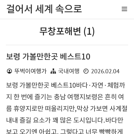
걸어서 세계 속으로
무창포해변 (1)
보령 가볼만한곳 베스트10
2026.02.04
뚜벅이여행가
국내여행
보령 가볼만한곳 베스트10바다·자연·체험까
지 한 번에 즐기는 충남 여행지보령은 흔히 여
름 휴양지로만 떠올리지만,막상 가보면 사계절
내내 즐길 요소가 꽤 많은 도시입니다.바다만
보고 오기엔 아쉽고, 그렇다고 너무 빡빡하게