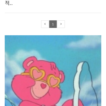
적..
1