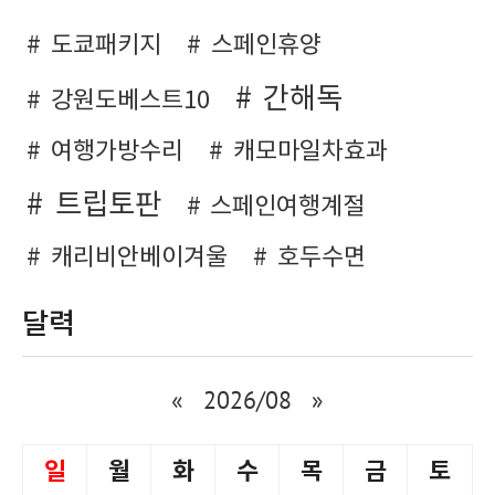
도쿄패키지
스페인휴양
간해독
강원도베스트10
여행가방수리
캐모마일차효과
트립토판
스페인여행계절
캐리비안베이겨울
호두수면
달력
«
2026/08
»
일
월
화
수
목
금
토