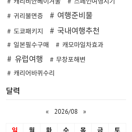
캐리비안베이겨울
스페인여행시기
여행준비물
귀리불면증
국내여행추천
도쿄패키지
일본필수구매
캐모마일차효과
유럽여행
무창포해변
캐리어바퀴수리
달력
«
2026/08
»
일
월
화
수
목
금
토