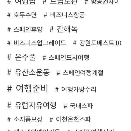
여행팁
트립토판
항공권차이
호두수면
비즈니스항공
간해독
스페인휴양
비즈니스업그레이드
강원도베스트10
온수풀
스페인도시여행
유산소운동
스페인여행계절
여행준비
여행가방수리
유럽자유여행
국내스파
소지품보장
이천온천스파