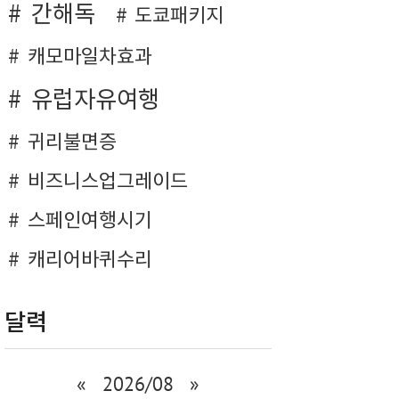
간해독
도쿄패키지
캐모마일차효과
유럽자유여행
귀리불면증
비즈니스업그레이드
스페인여행시기
캐리어바퀴수리
달력
«
2026/08
»