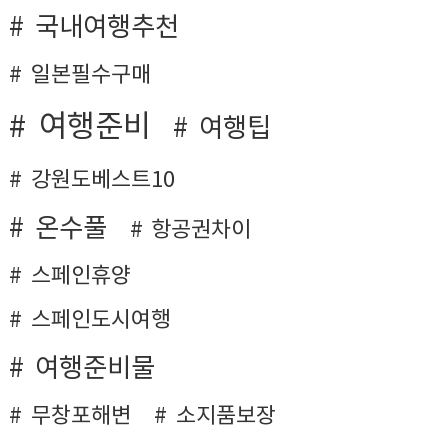
국내여행추천
일본필수구매
여행준비
여행팁
강원도베스트10
온수풀
항공권차이
스페인휴양
스페인도시여행
여행준비물
무창포해변
소지품보장