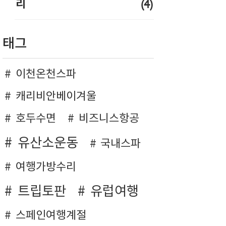
(4)
리
태그
이천온천스파
캐리비안베이겨울
호두수면
비즈니스항공
유산소운동
국내스파
여행가방수리
트립토판
유럽여행
스페인여행계절