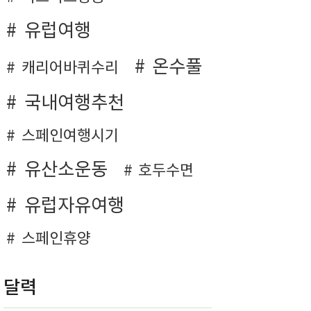
유럽여행
온수풀
캐리어바퀴수리
국내여행추천
스페인여행시기
유산소운동
호두수면
유럽자유여행
스페인휴양
달력