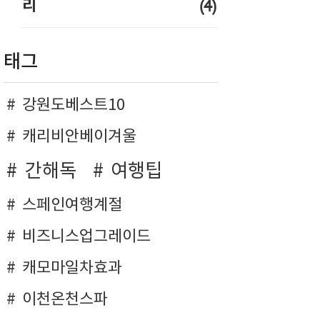
(4)
리
태그
강원도베스트10
캐리비안베이겨울
간해독
여행팁
스페인여행계절
비즈니스업그레이드
캐모마일차효과
이천온천스파