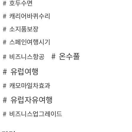
호두수면
캐리어바퀴수리
소지품보장
스페인여행시기
온수풀
비즈니스항공
유럽여행
캐모마일차효과
유럽자유여행
비즈니스업그레이드