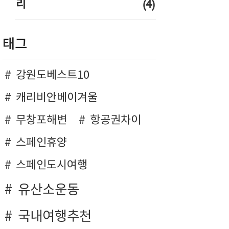
(4)
리
태그
강원도베스트10
캐리비안베이겨울
무창포해변
항공권차이
스페인휴양
스페인도시여행
유산소운동
국내여행추천