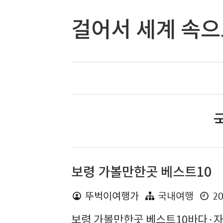
걸어서 세계 속
국
보령 가볼만한곳 베스트10
20
뚜벅이여행가
국내여행
보령 가볼만한곳 베스트10바다·자