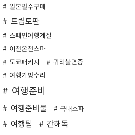
일본필수구매
트립토판
스페인여행계절
이천온천스파
도쿄패키지
귀리불면증
여행가방수리
여행준비
여행준비물
국내스파
여행팁
간해독